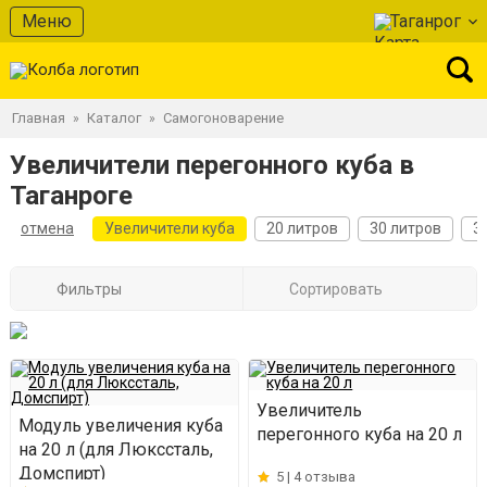
Меню
Таганрог
Главная
Каталог
Самогоноварение
»
»
Увеличители перегонного куба в
Таганроге
отмена
Увеличители куба
20 литров
30 литров
3
Фильтры
Сортировать
Увеличитель
Модуль увеличения куба
перегонного куба на 20 л
на 20 л (для Люкссталь,
Домспирт)
5 |
4 отзыва