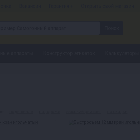
рочка
Вакансии
Гарантия +
Открыть свой магазин
ные аппараты
Конструктор этикеток
Калькуляторы
ые
подешевле
подороже
высокий рейтинг
по скидке