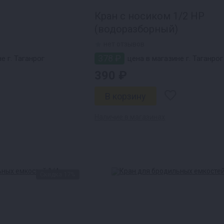
Кран с носиком 1/2 НР
(водоразборный)
нет отзывов
378 ₽
е г. Таганрог
цена в магазине г. Таганрог
390 ₽
Наличие в магазинах
Скидка 17%