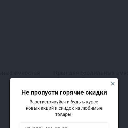
ьных емкостей
Кран для бродильных емк
1/2
нет отзывов
Не пропусти горячие скидки
63 ₽
Зарегистрируйся и будь в курсе
новых акций и скидок на любимые
товары!
Наличие в магазинах