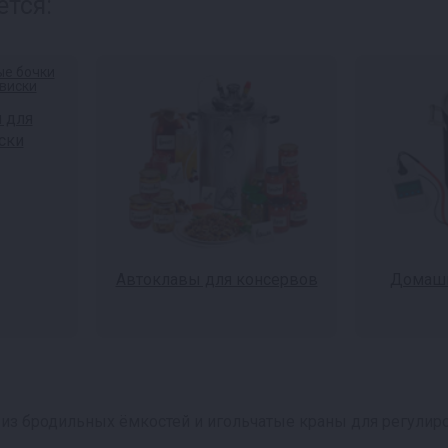
ется:
 для
ски
Автоклавы для консервов
Домашн
 из бродильных ёмкостей и игольчатые краны для регулир