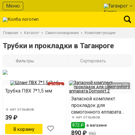
Меню
Таганрог
Главная
Каталог
Самогоноварение
Комплектующие
»
»
»
Трубки и прокладки в Таганроге
Фильтры
Сортировать
★СВЦ★
Скидка 10%
Трубка ПВХ 7*1,5 мм
Запасной комплект
прокладок для
нет отзывов
самогонного аппарата
39 ₽
нет отзывов
Domspirt 2
872 ₽
в магазине
890 ₽
990