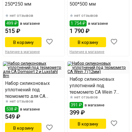
250*250 мм
500*500 мм
нет отзывов
нет отзывов
499 ₽
1 754 ₽
в магазине
в магазине
515 ₽
1 790 ₽
Наличие в магазине
Наличие в магазине
Набор силиконовых
Набор силиконовых
уплотнений под
уплотнений под
термометр СА Wein 7
термометр для СА
нет отзывов
(12мм)
нет отзывов
Domspirt 2 и Luxstahl 8m
391 ₽
в магазине
538 ₽
в магазине
399 ₽
549 ₽