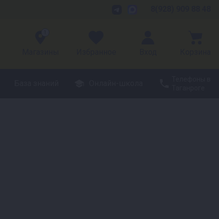
8(928) 909 88 48
1
Магазины
Избранное
Вход
Корзина
Телефоны в
База знаний
Онлайн-школа
Таганроге