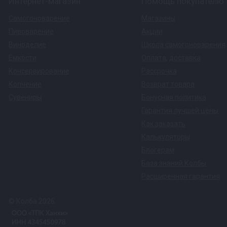
Интернет-магазин
Помощь покупателю
Самогоноварение
Магазины
Пивоварение
Акции
Виноделие
Школа самогоноварения
Емкости
Оплата
,
доставка
Консервирование
Рассрочка
Копчение
Возврат товара
Сувениры
Бонусная политика
Гарантия лучшей цены
Как заказать
Калькуляторы
Блогерам
База знаний Колбы
Расширенная гарантия
© Колба 2026.