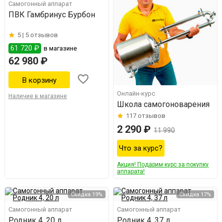
Самогонный аппарат
ПВК Гамбринус Бурбон
5 |
5 отзывов
61 720 ₽
в магазине
62 980 ₽
Онлайн-курс
Наличие в магазине
Школа самогоноварения
117
отзывов
2 290 ₽
11 990
Что за курс?
Акция! Подарим курс за покупку
аппарата!
Скидка 19%
Скидка 17%
Самогонный аппарат
Самогонный аппарат
Родник 4, 20 л
Родник 4, 37 л