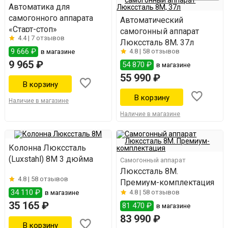
Автоматика для
самогонного аппарата
Автоматический
«Старт-стоп»
самогонный аппарат
4.4 |
7 отзывов
Люкссталь 8М, 37л
9 666 ₽
4.8 |
58 отзывов
в магазине
9 965 ₽
54 870 ₽
в магазине
55 990 ₽
Наличие в магазине
Наличие в магазине
Колонна Люкссталь
(Luxstahl) 8М 3 дюйма
Самогонный аппарат
Люкссталь 8M.
4.8 |
58 отзывов
Премиум-комплектация
34 110 ₽
4.8 |
58 отзывов
в магазине
35 165 ₽
81 470 ₽
в магазине
83 990 ₽