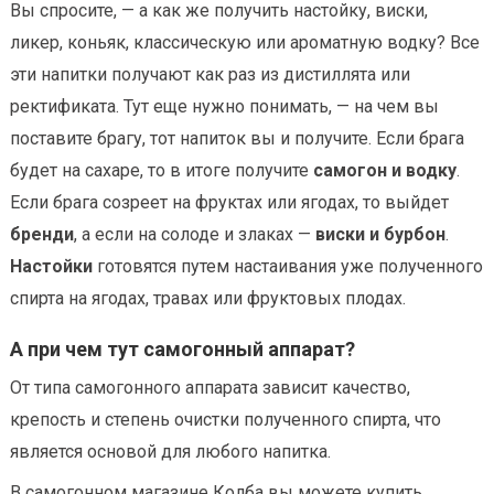
Вы спросите, — а как же получить настойку, виски,
ликер, коньяк, классическую или ароматную водку? Все
эти напитки получают как раз из дистиллята или
ректификата. Тут еще нужно понимать, — на чем вы
поставите брагу, тот напиток вы и получите. Если брага
будет на сахаре, то в итоге получите
самогон и водку
.
Если брага созреет на фруктах или ягодах, то выйдет
бренди
, а если на солоде и злаках —
виски и бурбон
.
Настойки
готовятся путем настаивания уже полученного
спирта на ягодах, травах или фруктовых плодах.
А при чем тут самогонный аппарат?
От типа самогонного аппарата зависит качество,
крепость и степень очистки полученного спирта, что
является основой для любого напитка.
В самогонном магазине Колба вы можете купить