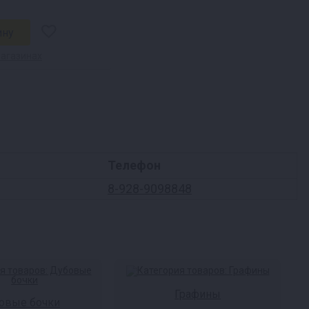
магазинах
Телефон
8-928-9098848
Графины
овые бочки