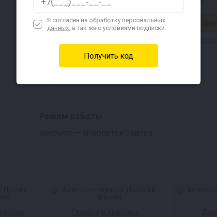
830 ₽
336 ₽
Я согласен на
обработку персональных
данных
, а так же с условиями подписки.
Наличие в магазинах
Наличие в 
Режим работы
закрыто
— откроется завтра
тующие
Пробки и крышки
Дуб