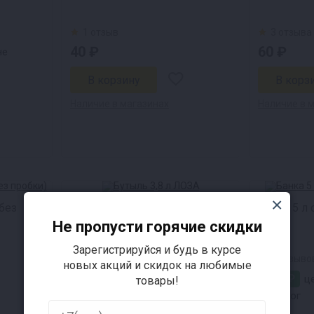
1 отзыв
3 отзыва
40 ₽
60 ₽
не
Наличие в магазинах
Наличие в 
без
Бутыль 3,8 л ЛОЗА
Банка 5 л
Не пропусти горячие скидки
Зарегистрируйся и будь в курсе
9 отзыво
новых акций и скидок на любимые
805 ₽
325 ₽
цена в магазине
це
товары!
Таганрог
Таганрог