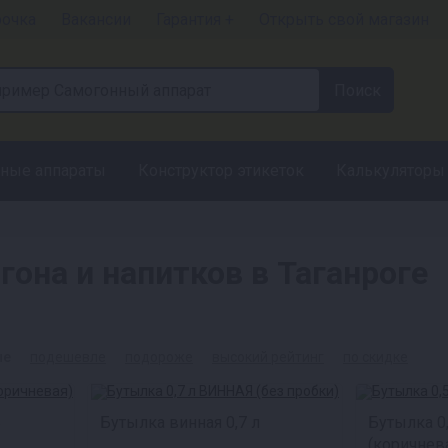
рочка
Вакансии
Гарантия +
Открыть свой магазин
ные аппараты
Конструктор этикеток
Калькуляторы
она и напитков в Таганроге
ые
подешевле
подороже
высокий рейтинг
по скидке
Ь
Бутылка винная 0,7 л
Бутылка 0
(коричнев