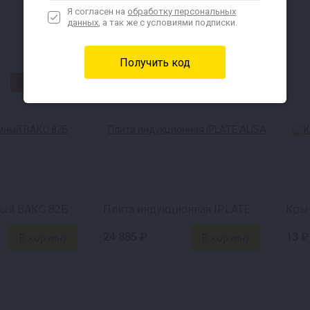
Я согласен на
обработку персональных
данных
, а так же с условиями подписки.
★СВЦ★
ный ВАКС 82Б
Плита индукционная IPLATE ALISA
Крыш
24 885 ₽
13 ₽
ный