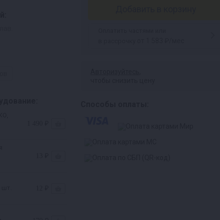
Добавить в корзину
й:
лав.
Оплатить частями или
от 1 583 ₽/мес
в рассрочку
Авторизуйтесь
,
ров
чтобы снизить цену
удование:
Способы оплаты:
КО,
1 490 ₽
я
13 ₽
 шт.
12 ₽