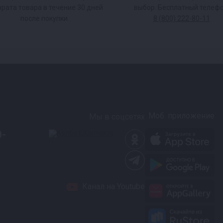
врата товара в течение 30 дней
выбор. Бесплатный телефо
после покупки.
8 (800) 222-80-11
фф, и СКО крышки.
 нижний уровень
аться.
Моб. приложение
Мы в соцсетях
вания аппарата.
0-
в книге рецептов,
Канал на Youtube