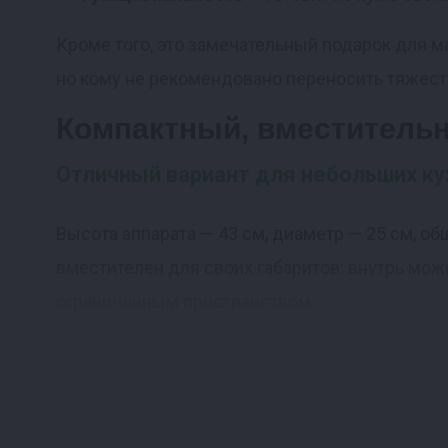
Кроме того, это замечательный подарок для 
но кому не рекомендовано переносить тяжест
Компактный, вместитель
Отличный вариант для небольших ку
Высота аппарата — 43 см, диаметр — 25 см, об
вместителен для своих габаритов: внутрь можн
ограниченным пространством.
Десятки блюд на ваш выбор