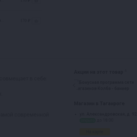
я
170 ₽
я
170 ₽
4
Акции на этот товар
 совмещает в себе:
Реклама
х.
Магазин в Таганроге
 самой современной
ул. Александровская, д. 92
до 18:00
открыто
На карте