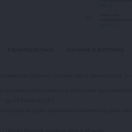
консервировани
говядины
для чего?
Смесь для
консервировани
свинины
для чего?
Характеристики
Наличие и доставка
й домашних тушенок, солений, каш и прочих блюд. Он
бно хранить и использовать в небольших пространства
 до 10 банок по 0,5 л.
я которому он будет гармонично смотреться даже на
х старших братьев, разница лишь в объеме.