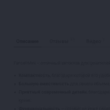
16
1
Описание
Отзывы
Видео
Fansel Mini – отличный автоклав для ценителе
Реклама
Компактность
, благодаря которой его удо
Большую вместимость
для своего объема —
Приятный современный дизайн
, благодар
кухне.
Функциональность
— готовит не хуже свои