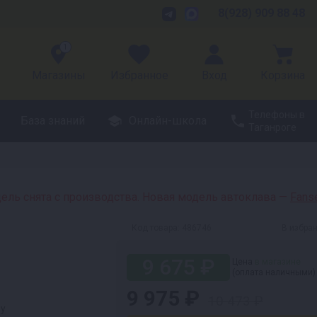
8(928) 909 88 48
1
Магазины
Избранное
Вход
Корзина
Телефоны в
База знаний
Онлайн-школа
Таганроге
ель снята с производства. Новая модель автоклава —
Fanse
Код товара:
486746
В избра
9 675 ₽
Цена
в магазине
(оплата наличными)
9 975 ₽
10 473 ₽
ру