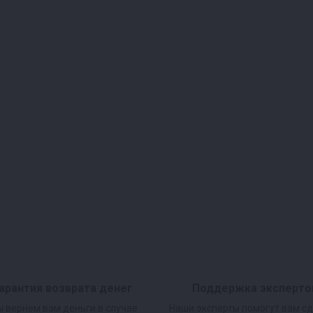
а дачу или даже в
орпусе есть ручки с
 этом не утяжелить
арантия возврата денег
Поддержка эксперто
 вернем вам деньги в случае
Наши эксперты помогут вам с