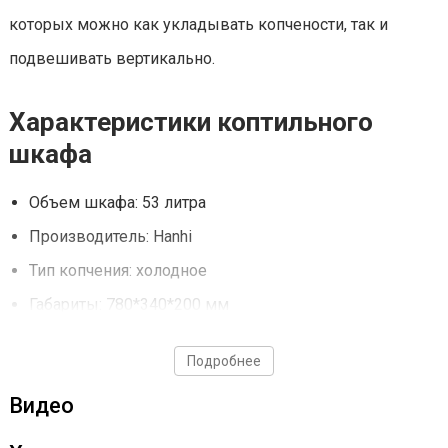
которых можно как укладывать копчености, так и
подвешивать вертикально.
Характеристики коптильного
шкафа
Объем шкафа: 53 литра
Производитель: Hanhi
Тип копчения: холодное
Габариты: 780*340*200 мм
Вес: 7.5 кг
Подробнее
Комплектация
Видео