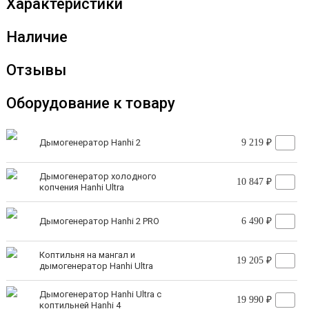
Характеристики
Шкаф из нержавейки — 1 шт
Поддон для жира — 1 шт
Наличие
Прутья для размещения продуктов — 8 шт
Отзывы
Термометр электронный — 1 шт
Шланг для отвода и подвода дыма
Оборудование к товару
Паспорт
Дымогенератор Hanhi 2
9 219 ₽
Дымогенератор холодного
10 847 ₽
копчения Hanhi Ultra
Дымогенератор Hanhi 2 PRO
6 490 ₽
Коптильня на мангал и
19 205 ₽
дымогенератор Hanhi Ultra
Дымогенератор Hanhi Ultra с
19 990 ₽
коптильней Hanhi 4